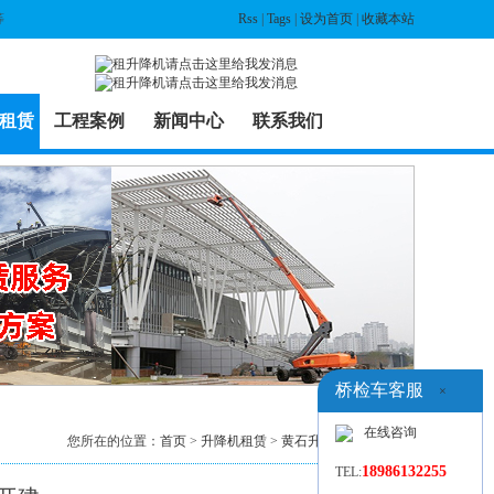
等
Rss
|
Tags
|
设为首页
|
收藏本站
租赁
工程案例
新闻中心
联系我们
桥检车客服
×
在线咨询
您所在的位置：
首页
>
升降机租赁
>
黄石升降机出租
> 列表
18986132255
TEL: