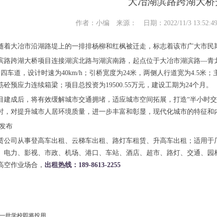
大冶湖滨路跨湖大桥
作者：小编 来源： 日期：2022/11/3 13:52:
日，随着大冶市沿湖路堤上的一排排杨柳和红枫被迁走，标志着该市广大市
滨路跨湖大桥项目连接湖滨北路与湖滨南路，起点位于大冶市湖滨路—青
向四车道，设计时速为40km/h；引桥宽度为24米，两侧人行道宽为4.5米
砼预应力连续箱梁；项目总投资为19500.55万元，建设工期为24个月。
目建成后，将有效缓解城市交通拥堵，适应城市空间拓展，打造“半小时交
时，对提升城市人居环境质量，进一步丰富和彰显，现代化城市的特征和
石发布
赁公司从事登高车出租、云梯车出租、路灯车租赁、升高车出租；适用于
、电力、影视、市政、机场、港口、车站、酒店、超市、路灯、交通、园
高空作业场合，
出租热线：189-8613-2255
一批学校即将投用