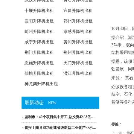
武汉升降机出租
黄石升降机出租
十堰升降机出租
宜昌升降机出租
襄阳升降机出租
鄂州升降机出租
10月30
随州升降机出租
孝感升降机出租
据介绍，湖
咸宁升降机出租
黄冈升降机出租
374米，双
荆门升降机出租
荆州升降机出租
结构采用钢筋
据悉，该项
恩施升降机出租
天门升降机出租
勃发展，同
仙桃升降机出租
潜江升降机出租
来源： 黄
神龙架升降机出租
众诚设备租
航空、石化
装修等各种
最新动态
NEW
监利市：40个项目集中开工 总投资42.35亿…
标签：
喜报！随县成功创建省级新型工业化产业示…
上一篇：
黄石