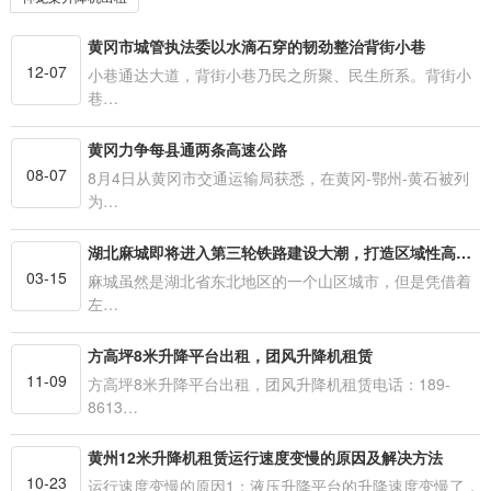
黄冈市城管执法委以水滴石穿的韧劲整治背街小巷
12-07
小巷通达大道，背街小巷乃民之所聚、民生所系。背街小
巷…
黄冈力争每县通两条高速公路
08-07
8月4日从黄冈市交通运输局获悉，在黄冈-鄂州-黄石被列
为…
湖北麻城即将进入第三轮铁路建设大潮，打造区域性高铁枢纽
03-15
麻城虽然是湖北省东北地区的一个山区城市，但是凭借着
左…
方高坪8米升降平台出租，团风升降机租赁
11-09
方高坪8米升降平台出租，团风升降机租赁电话：189-
8613…
黄州12米升降机租赁运行速度变慢的原因及解决方法
10-23
运行速度变慢的原因1：液压升降平台的升降速度变慢了，